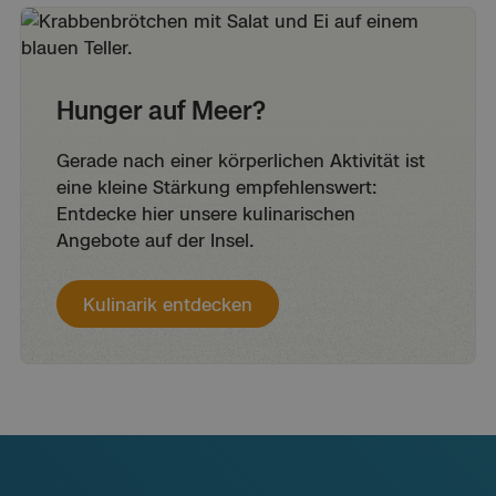
Inselgäste: Das Sportzentrum Langeoog
bietet dir Fitness, Kursangebote und
Aktivität ansehen
Sport und Abenteuer
Sportevents in zentraler Lage.
Hunger auf Meer?
Gerade nach einer körperlichen Aktivität ist
eine kleine Stärkung empfehlenswert:
Entdecke hier unsere kulinarischen
Angebote auf der Insel.
Kulinarik entdecken