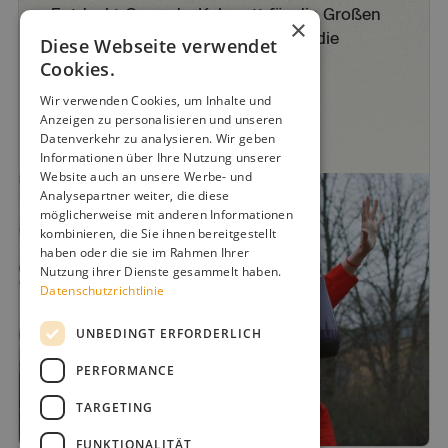
Entdeckt Comedy, Kabarett für die Großen
×
oder Clowns und Tüfteltheater für die
Diese Webseite verwendet
Kleinen.
Cookies.
Wir verwenden Cookies, um Inhalte und
Viel Spaß beim Stöbern
Anzeigen zu personalisieren und unseren
Datenverkehr zu analysieren. Wir geben
Informationen über Ihre Nutzung unserer
Website auch an unsere Werbe- und
Analysepartner weiter, die diese
möglicherweise mit anderen Informationen
kombinieren, die Sie ihnen bereitgestellt
haben oder die sie im Rahmen Ihrer
Nutzung ihrer Dienste gesammelt haben.
Datenschutzrichtlinie
UNBEDINGT ERFORDERLICH
PERFORMANCE
TARGETING
FUNKTIONALITÄT