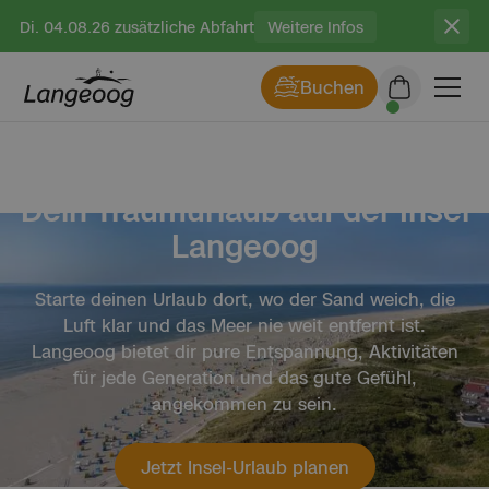
Di. 04.08.26 zusätzliche Abfahrt
Weitere Infos
Buchen
Dein Traumurlaub auf der Insel
Langeoog
Starte deinen Urlaub dort, wo der Sand weich, die
Luft klar und das Meer nie weit entfernt ist.
Langeoog bietet dir pure Entspannung, Aktivitäten
für jede Generation und das gute Gefühl,
angekommen zu sein.
Veranstaltungen ansehen
Die Insel entdecken
Jetzt Insel-Urlaub planen