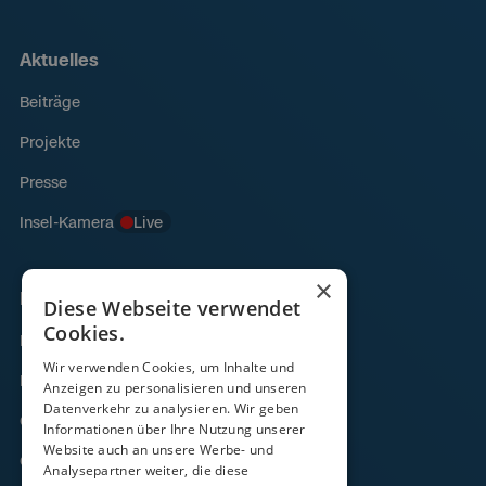
Aktuelles
Beiträge
Projekte
Presse
Insel-Kamera
Live
×
Links
Diese Webseite verwendet
Cookies.
Fähre
Wir verwenden Cookies, um Inhalte und
Frachtverkehr
Anzeigen zu personalisieren und unseren
Datenverkehr zu analysieren. Wir geben
Gezeitenkalender
Informationen über Ihre Nutzung unserer
Website auch an unsere Werbe- und
Onlineshop
Analysepartner weiter, die diese