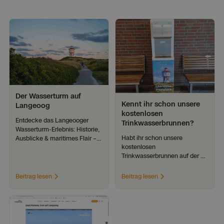
Geschichte
& Kultur
Der Wasserturm auf 
Kennt ihr schon unsere 
Langeoog
kostenlosen 
Entdecke das Langeooger 
Trinkwasserbrunnen?
Wasserturm-Erlebnis: Historie, 
Habt ihr schon unsere 
Ausblicke & maritimes Flair – 
kostenlosen 
ein Muss für deinen 
Trinkwasserbrunnen auf der 
Inselbesuch!
Insel entdeckt?
Beitrag lesen
Beitrag lesen
News