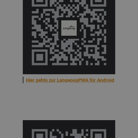
Hier gehts zur LangeoogPWA für Android