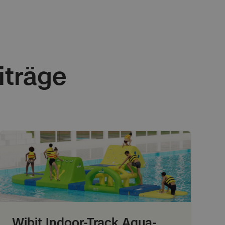
iträge
ws
News
Wibit Indoor-Track Aqua-