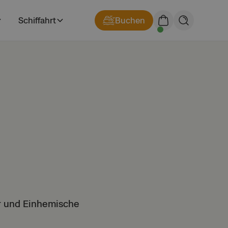
Schiffahrt
Buchen
n
er und Einhemische