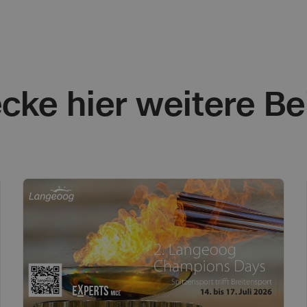
cke hier weitere Be
Wellness
Ne
&
Erholung