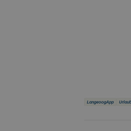
LangeoogApp
Urlau