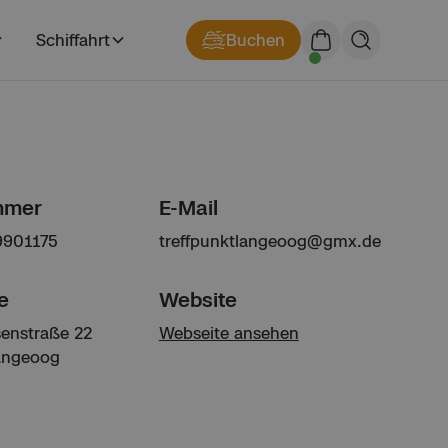
Schiffahrt
Buchen
mmer
E-Mail
9901175
treffpunktlangeoog@gmx.de
e
Website
enstraße 22
Webseite ansehen
angeoog