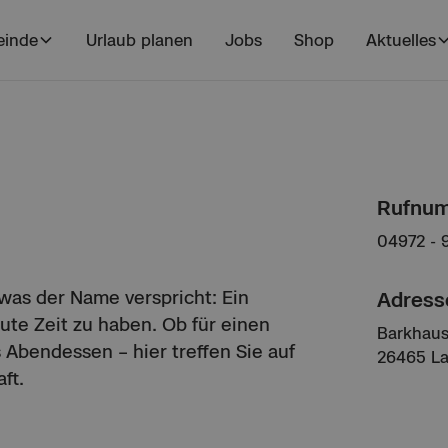
inde
Urlaub planen
Jobs
Shop
Aktuelles
Rufnu
04972 - 
 was der Name verspricht: Ein
Adress
gute Zeit zu haben. Ob für einen
Barkhaus
Abendessen – hier treffen Sie auf
26465 L
ft.