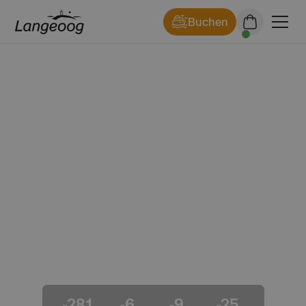
Buchen
Allerheiligenschwimmen
Das traditionelle Allerheiligenschwimmen am
Langeooger Strand
1.11.2025 13:00
-
1.11.2025 15:00
-281
-6
-9
-25