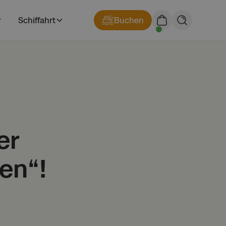
Schiffahrt
Buchen
er
en“!