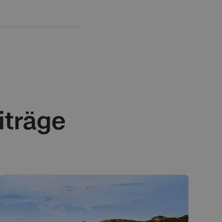
iträge
ws
Natur &
Umwelt