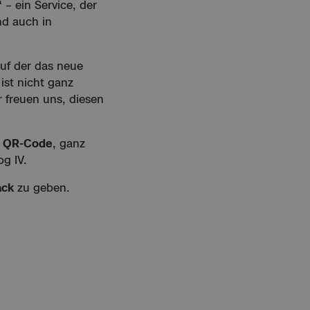
“
– ein Service, der
d auch in
auf der das neue
ist nicht ganz
r freuen uns, diesen
r
QR-Code
, ganz
g IV.
ack
zu geben.