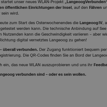
t startet unser neues WLAN-Projekt
„LangeoogVerbunden
len öffentlichen Einrichtungen der Insel
, auf den
Fähren
un
 sein wird.
eute zum Start des Osterwochenendes die
Langeoog IV
, 
 getestet werden kann. Die technische Anbindung auf See 
en Nutzenden kann die Geschwindigkeit variieren – aber wi
 Richtung digital vernetztes Langeoog zu gehen!
– überall verbunden.
Der Zugang funktioniert bequem pe
gistrierung. Die QR-Codes finden Sie an Bord der Langeoo
ich ein, das neue WLAN auszuprobieren und uns ihr
Feedb
 Langeoog verbunden sind – oder es sein wollen.