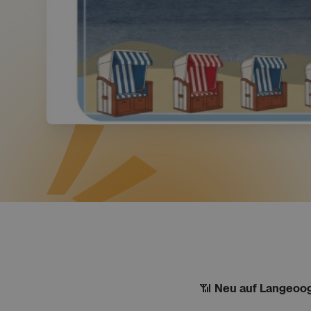
📶
Neu auf Langeoo