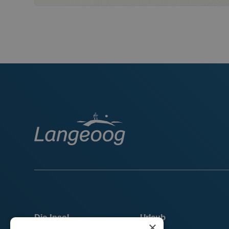
Die Insel
Urlaub
×