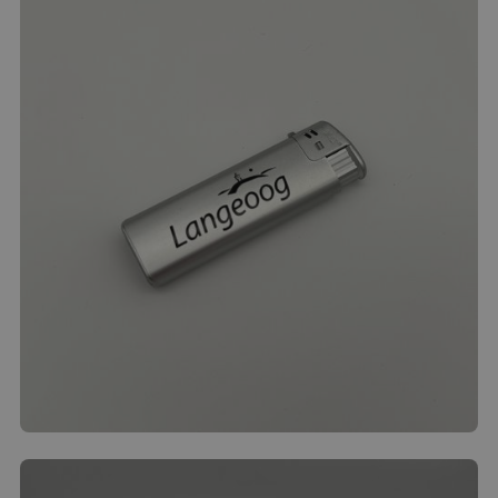
Langeoog
Hauptstraße 28
26465 Langeoog
Telefon: 04972 / 693-0
Fax: 04972 / 693-116
E-Mail:
info@langeoog.de
Widerrufsfolgen
Im Falle eines wirksamen Widerrufs sind die
beiderseits empfangenen Leistungen zurück zu
gewähren. Können Sie uns die empfangenen
Leistung ganz oder teilweise nicht oder nur in
verschlechtertem Zustand zurückgewähren, müssen
Sie uns soweit ggf. Wertersatz leisten. Bei der
Überlassung der Sachengilt dies nicht, wenn die
Verschlechterung der Sache ausschließlich auf deren
Prüfung – wie sie Ihnen etwa im Ladengeschäft
Feuerzeug
möglich gewesen wäre – zurück zuführen ist. Tipp:
3.00
€