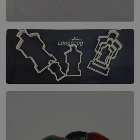
Kinder T-Shirt "Eine Tüte Langeoog"
21.00
€
Produkt ansehen
Wasserturm-Ausstecher (3-teilig)
7.00
€
Produkt ansehen