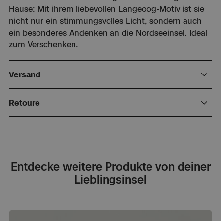
Hause: Mit ihrem liebevollen Langeoog-Motiv ist sie
nicht nur ein stimmungsvolles Licht, sondern auch
ein besonderes Andenken an die Nordseeinsel. Ideal
zum Verschenken.
Versand
Versandkosten innerhalb Deutschlands, Versand in
Retoure
andere EU-Länder gegen Versandkostenaufschlag.
Kein Versand in Nicht-EU-Länder!
Sie können Ihre Vertragserklärung innerhalb von zwei
Wochen ohne Angabe von Gründen in Textform (z.
B. Brief, Fax, E-Mail) oder durch Rücksendung der
Sache widerrufen. Die Frist beginnt frühestens mit
Entdecke weitere Produkte von deiner
Erhalt dieser Belehrung. Zur Wahrung der
Lieblingsinsel
Widerrufsfrist genügt die rechtzeitige Absendung des
Widerrufs oder der Sache.
Der Widerruf ist zu richten an: Tourismus-Service