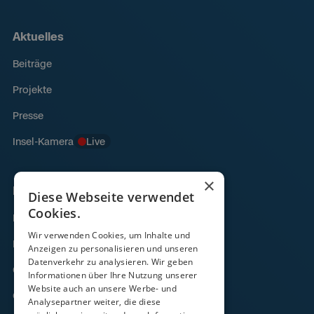
Aktuelles
Beiträge
Projekte
Presse
Insel-Kamera
Live
×
Links
Diese Webseite verwendet
Cookies.
Fähre
Wir verwenden Cookies, um Inhalte und
Frachtverkehr
Anzeigen zu personalisieren und unseren
Datenverkehr zu analysieren. Wir geben
Gezeitenkalender
Informationen über Ihre Nutzung unserer
Website auch an unsere Werbe- und
Onlineshop
Analysepartner weiter, die diese