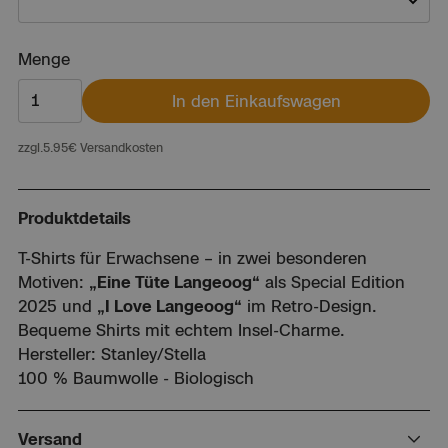
Unisex S
Unisex M
Menge
Unisex L
In den Einkaufswagen
Unisex XXL
Unisex 3XL
zzgl.
5.95
€ Versandkosten
Unisex 4XL
Woman XS
Woman S
Produktdetails
Woman M
Woman L
T-Shirts für Erwachsene – in zwei besonderen
Woman XL
Motiven:
„Eine Tüte Langeoog“
als Special Edition
2025 und
„I Love Langeoog“
im Retro-Design.
Bequeme Shirts mit echtem Insel-Charme.
Hersteller: Stanley/Stella
100 % Baumwolle - Biologisch
Versand