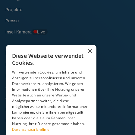
Projekte
Presse
Insel-Kamera
Live
×
Links
Diese Webseite verwendet
Cookies.
Fähre
Wir verwenden Cookies, um Inhalte und
Frachtverkehr
Anzeigen zu personalisieren und unseren
Datenverkehr zu analysieren. Wir geben
Gezeitenkalender
Informationen über Ihre Nutzung unserer
Website auch an unsere Werbe- und
Onlineshop
Analysepartner weiter, die diese
möglicherweise mit anderen Informationen
Kontakt
kombinieren, die Sie ihnen bereitgestellt
haben oder die sie im Rahmen Ihrer
FAQ
Nutzung ihrer Dienste gesammelt haben.
Datenschutzrichtlinie
Downloads