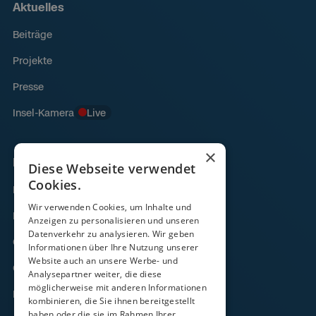
Aktuelles
Beiträge
Projekte
Presse
Insel-Kamera
Live
×
Links
Diese Webseite verwendet
Cookies.
Fähre
Wir verwenden Cookies, um Inhalte und
Frachtverkehr
Anzeigen zu personalisieren und unseren
Datenverkehr zu analysieren. Wir geben
Gezeitenkalender
Informationen über Ihre Nutzung unserer
Website auch an unsere Werbe- und
Onlineshop
Analysepartner weiter, die diese
möglicherweise mit anderen Informationen
Kontakt
kombinieren, die Sie ihnen bereitgestellt
haben oder die sie im Rahmen Ihrer