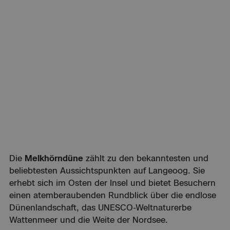
Aussichtspunkte Langeoogs – mit weitem
Panoramablick über Dünen, Wattenmeer und
die Nordsee.
Die
Melkhörndüne
zählt zu den bekanntesten und
beliebtesten Aussichtspunkten auf Langeoog. Sie
erhebt sich im Osten der Insel und bietet Besuchern
einen atemberaubenden Rundblick über die endlose
Dünenlandschaft, das UNESCO-Weltnaturerbe
Wattenmeer und die Weite der Nordsee.