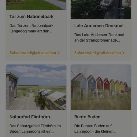
Tor zum Nationalpark
Lale Andersen Denkmal
Das Tor zum Nationalpark
Langeoog markiert den
Das Lale-Andersen-Denkmal
Eingang ins UNESCO-
an der Strandpromenade
Weltnaturerbe Wattenmeer
erinnert an die Sängerin von
und informiert anschaulich
„Lili Marleen“ und ihre enge
Sehenswürdigkeit ansehen
Sehenswürdigkeit ansehen
über Natur- und Vogelschutz.
Verbindung zur Insel Langeoog.
Natur &
Umwelt
Naturpfad Flinthörn
Bunte Buden
Das Schutzgebiet Flinthörn im
Die Bunten Buden auf
Süden Langeoogs ist ein
Langeoog - die kleinen
einzigartiges Fleckchen mit
Holzstände an der