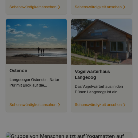
Salzwiesen, Watt und reicher
Strandpromenade – beliebt für
Sehenswürdigkeit ansehen
Sehenswürdigkeit ansehen
Vogelwelt – ein Paradies für
Souvenirs, Snacks und ihr
Naturfreunde.
fröhlich-maritimen Flair.
Natur &
Umwelt
Ostende
Vogelwärterhaus 
Langeoog
Langeooger Ostende – Natur
Pur mit Blick auf die
Das Vogelwärterhaus in den
Seehundsbänke am Osterhook
Dünen Langeoogs ist ein
historischer Ort und beliebtes
Ziel zur Vogelbeobachtung im
Sehenswürdigkeit ansehen
Sehenswürdigkeit ansehen
Weltnaturerbe Wattenmeer.